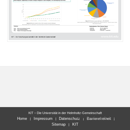
KIT – Die Universität in der Helmholtz-Gemeinschaft
letzte Änderung: 14.01.2025
Home
Impressum
Datenschutz
Barrierefreiheit
Sitemap
KIT