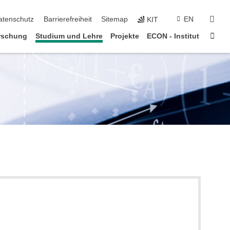
suc
atenschutz
Barrierefreiheit
Sitemap
EN
KIT
Star
rschung
Studium und Lehre
Projekte
ECON - Institut