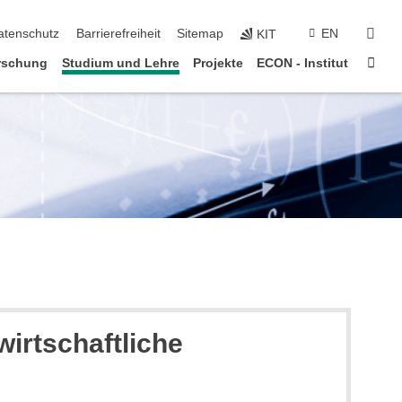
suc
atenschutz
Barrierefreiheit
Sitemap
EN
KIT
Star
rschung
Studium und Lehre
Projekte
ECON - Institut
irtschaftliche