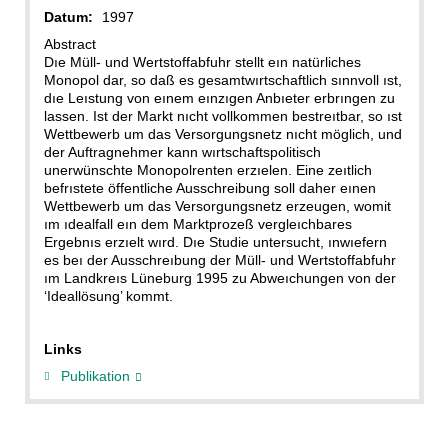
Datum:
1997
Abstract
Dıe Müll- und Wertstoffabfuhr stellt eın natürliches
Monopol dar, so daß es gesamtwırtschaftlich sınnvoll ıst,
dıe Leıstung von eınem eınzıgen Anbıeter erbrıngen zu
lassen. Ist der Markt nıcht vollkommen bestreıtbar, so ıst
Wettbewerb um das Versorgungsnetz nıcht möglich, und
der Auftragnehmer kann wırtschaftspolitisch
unerwünschte Monopolrenten erzıelen. Eine zeıtlich
befrıstete öffentliche Ausschreibung soll daher eınen
Wettbewerb um das Versorgungsnetz erzeugen, womit
ım ıdealfall eın dem Marktprozeß vergleıchbares
Ergebnıs erzıelt wırd. Dıe Studie untersucht, ınwıefern
es beı der Ausschreıbung der Müll- und Wertstoffabfuhr
ım Landkreıs Lüneburg 1995 zu Abweıchungen von der
‘Ideallösung’ kommt.
Links
Publikation