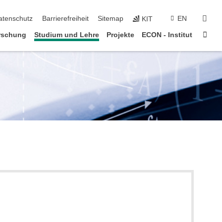
suc
atenschutz
Barrierefreiheit
Sitemap
EN
KIT
Star
rschung
Studium und Lehre
Projekte
ECON - Institut